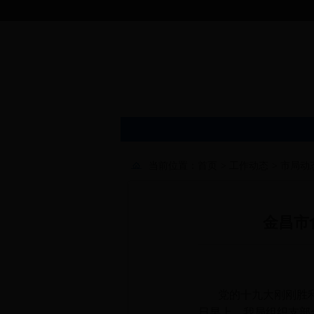
当前位置：
首页
>
工作动态
>
市局动
金昌市
党的十九大刚刚胜
日早上，我局组织支部