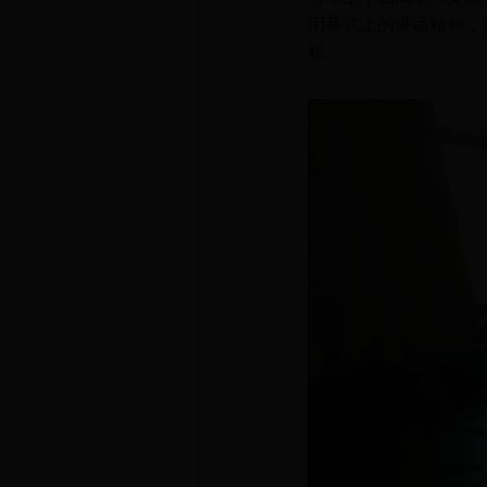
闭幕式上的讲话精神，
程。