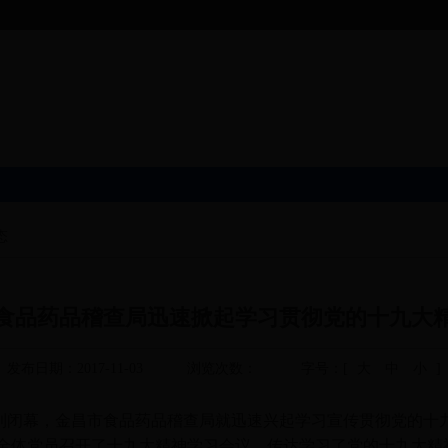
态
食品药品稽查局迅速掀起学习贯彻党的十九大
发布日期：2017-11-03
浏览次数：
字号：[
大
中
小
]
利闭幕，金昌市食品药品稽查局就迅速兴起学习宣传贯彻党的十九大
全体党员召开了十九大精神学习会议，传达学习了党的十九大精