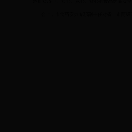
造群众放心、安心、宽心、舒心的食品药品安全
会上，市食药安办专职副主任对省、市两级