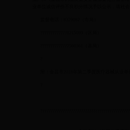
业单位诚信评价不良积分情况予以公示，请社会
监督电话：8329082（市局）
?????????????8215089（区局）
?????????????7560361（县局）
?
附：金昌市2018年第二季度医疗器械从业
?
????????????????????????????????????????????