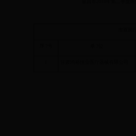
金昌市2018年第二季度
市直医
序 ?号
单 ?位
1
甘肃鸿裕恒业医疗器械有限公司