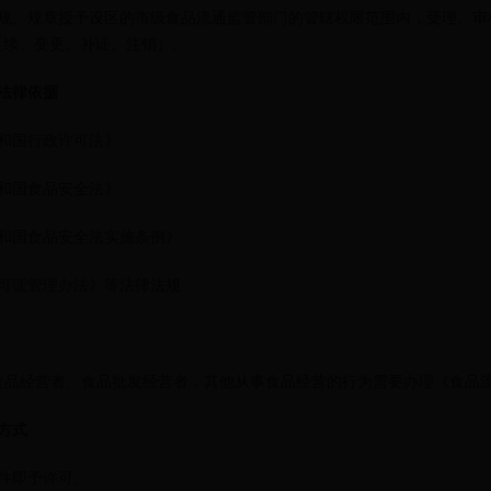
规、规章授予设区的市级食品流通监管部门的管辖权限范围内，受理、审
延续、变更、补证、注销）。
法律依据
和国行政许可法》
和国食品安全法》
和国食品安全法实施条例》
可证管理办法》等法律法规
食品经营者、食品批发经营者，其他从事食品经营的行为需要办理《食品
方式
件即予许可。