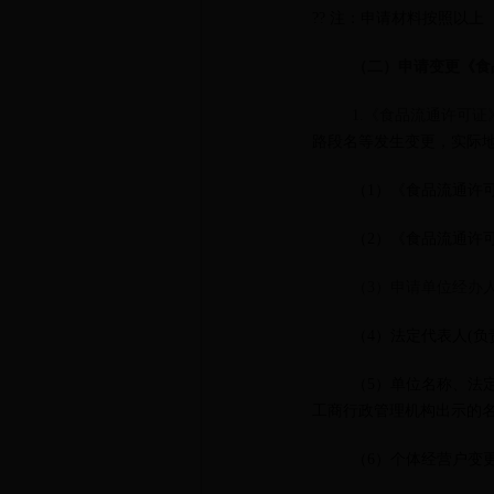
??
注：申请材料按照以上（
（二）申请变更《食
1.《食品流通许可
路段名等发生变更，实际
（1）《食品流通许
（2）《食品流通许
（3）申请单位经办
（4）法定代表人(负
（5）单位名称、法
工商行政管理机构出示的
（6）
个体经营户变