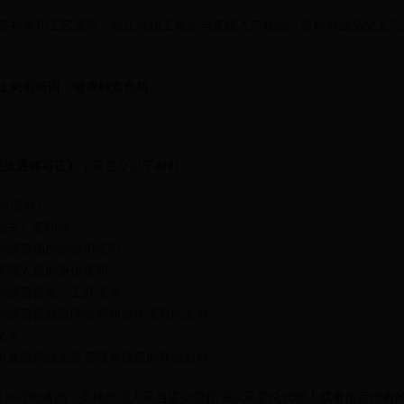
备布局和工艺流程，防止待加工食品与直接入口食品、原料与成品交叉污
上岗前培训、健康检查合格。
品流通许可证》，
应提交以下材料：
申请书》；
通知书》复印件；
适应的经营场所的使用证明；
安全管理人员的身份证明；
适应的经营设备、工具清单；
适应的经营设施空间布局和操作流程的文件；
度文本；
直辖市食品药品监督管理局规定的其他材料。
出许可申请的，委托代理人应当提交委托书以及委托代理人或者指定代表