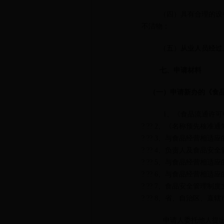
（四）具有合理的设
不洁物；
（五）从业人员经过
七、申请材料
（一）申请新办的《食
1、《食品流通许可
? ?? 2、《名称预先核准
? ?? 3、与食品经营相
? ?? 4、负责人及食品
? ?? 5、与食品经营相
? ?? 6、与食品经营相
? ?? 7、食品安全管理制
? ?? 8、省、自治区、
申请人委托他人提