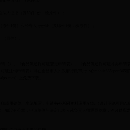
注销申请表》（原件1份）；
单位法人证书（复印件1份，验原件）；
书（原件1份）和经办人身份证（复印件1份，验原件）；
》（原件）。
申请书》、《
食品流通
许可证变更申请表》、《
食品流通
许可证补办申请
许可证注销申请表》可在金昌市人民政府行政审批中心mobile365sport36
ydgs.com）上免
费下载。
打印或用钢笔、水笔填写，申请书外所附资料应用A4纸
（设计图纸可用A3
章，如没有公章，申请单位的法定代表人或负责人须逐页签章，
涂改处应