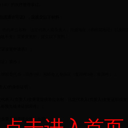
1-8）的次序整理装订。
品流通许可证》，应提交以下材料：
证》中的单位名称、法定代表人或负责人、注册地址（非经营地址）以及经
地址不变）
需要变更的，提交以下资料：
可证变更申请表》；
可证》原件；
人授权委托书（原件1份）和经办人身份证（复印件1份，验原件）；
责人)的身份证明；
定代表人(负责人)变更需提供单位名称、法定代表人(负责人)变更证明或
名称预先核准证明原件）；
更负责人的需提交转让合同；
点击进入首页