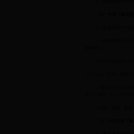
5.
《
食品流通
许可证
（四）申请《
食品流
1.《
食品流通
许可证
2.《
食品流通
许可证
况说明
）
；
3.营业执照或事业
??? 5.法人、负责人及
6.食品安全保证
备卫生管理、人员卫生管
7.
法律、法规、规章、规
（五）申请注销《
食