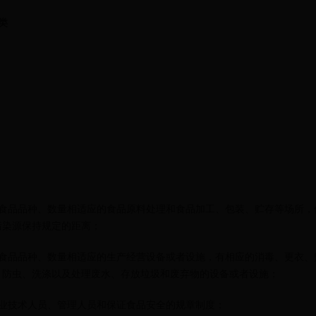
类
食品品种、数量相适应的食品原料处理和食品加工、包装、贮存等场所，
污染源保持规定的距离；
食品品种、数量相适应的生产经营设备或者设施，有相应的消毒、更衣、
、防虫、洗涤以及处理废水、存放垃圾和废弃物的设备或者设施；
业技术人员、管理人员和保证食品安全的规章制度；