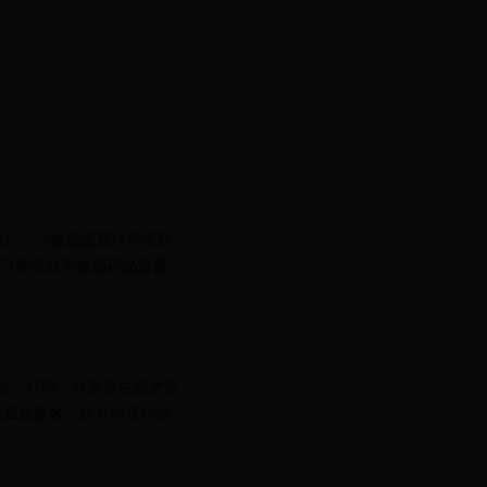
表》、《
食品流通
许可证延
5窗口索取或
市食品药品监督
纸）打印
，
并逐页在图文资
盖章或签名
；所有涉及时效