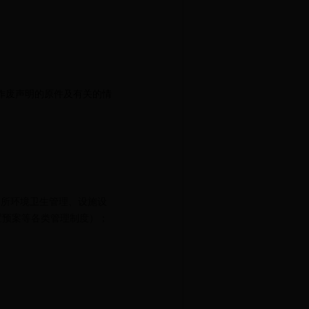
作废声明的原件及有关的情
场所环境卫生管理、设施设
置预案等各类管理制度）；