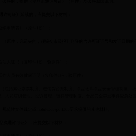
》破损的，提供《
食品流通
许可证》（原件）及破损原因说明。
通
许可证》延续的，应提交以下材料：
延续申请表》（原件1份）；
》（
原件，凡遗失的，须
提交市级报刊刊登的含许可证证号和发证日期的
单位法人证书（复印件1份，验原件）；
其他工作人员有效健康证明（复印件1份，验原件）
体系（包括索证索票制度、进销货台账制度、食品仓库食品安全管理制度、
理、人员培训管理、投诉管理、留样管理制度、食品安全突发事件应急处
范性文件规定或mobile365sport365要求提供的其他材料
。
品流通
许可证》，应提交以下材料：