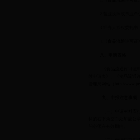
1.《
食品流通
许可证
2.营业执照或事业
3.经办人授权委托
4.《
食品流通
许可证
八、申请表格
《
食品流通
许可证
续申请表》、《
食品流通
管理局网站（http://www.jn
九、申报注意事项
（一）
申请材料应
料的右下角空白处加盖公
的必须在有效期内。