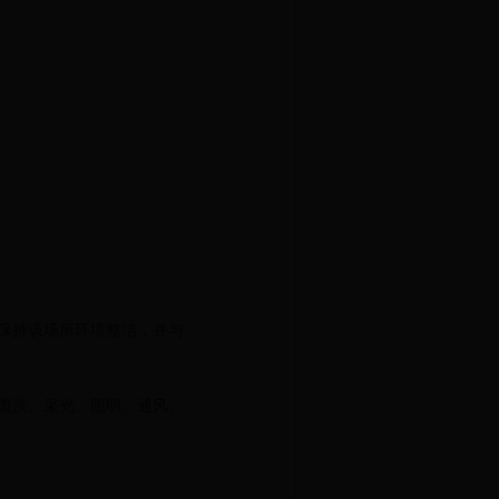
保持该场所环境整洁，并与
盥洗、采光、照明、通风、