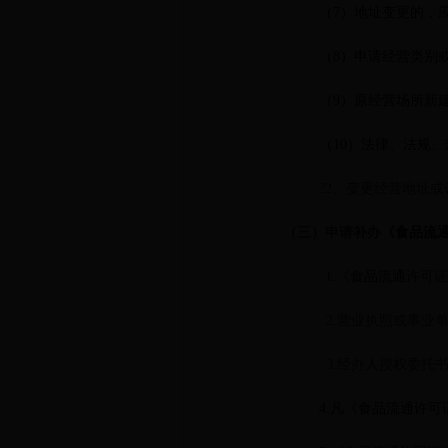
（7）地址变更的，
（8）申请经营类别
（9）原经营场所新
（10）法律、法规、规
?2、变更经营地址
（三）申请补办《
食品流
1.《
食品流通
许可证
2.营业执照或事业
3.经办人授权委托
4.
凡《
食品流通
许可