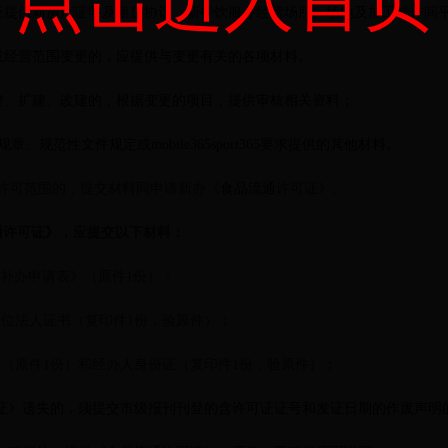
应提供新房产证明及租房协议，新餐饮服务经营场所、场地及加工操作间
或经营范围变更的，应提供与变更有关的各项材料。
建、扩建、改建的，根据变更的项目，提供审核相关资料；
章、规范性文件规定或mobile365sport365要求提供的其他材料。
或许可范围的，提交材料同申请新办《
食品流通
许可证》。
通
许可证》，应提交以下材料：
补办申请表》（原件1份）；
单位法人证书（复印件1份，验原件）；
书（原件1份）和经办人身份证（复印件1份，验原件）；
证》遗失的，须
提交市级报刊刊登的含许可证证号和发证日期的作废声明