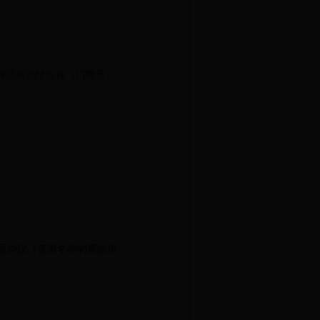
营场所地址名称
（门牌号、
变更协议（变更名称的需提供