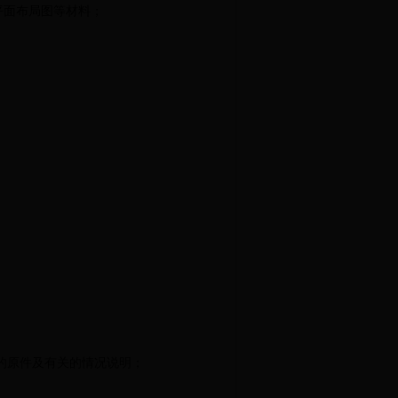
平面布局图等材料；
的原件及有关的情况说明
；