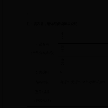
?
注：填表前，请详细阅读填表说明
中
文
产品名称
原
文
（产品分类名称）
英
文
分类编码
68
结构特征
有源□? 无源□? 体外诊断试剂□
型号/规格
（包装规格）