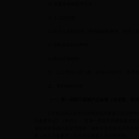
10.质量手册和程序文件；
11.工艺流程图；
12.经办人授权证明（要明确授权事项、经办
13.资料真实性的声明
14.其他证明材料。
注：以上资料一式二份，使用A4纸打印，所有
五、资料核对办理
（一）第一类医疗器械产品备案（含变更、取消
1.市食品药品监督管理局当场对备案人提交资
品备案凭证》（附件3），将第一类医疗器械备案信息表（附件
报送省食品药品监督管理局；资料不齐全或者不符合规
案；对不予备案的，应当告知备案人并说明理由。