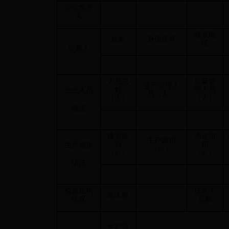
企业负责
人
联系电
姓名
身份证号
话
联系人
人员总
质量管
生产管理人
数
理人员
企业人员
员（人）
（人）
（人）
情况
建筑面
净化面
生产面积
积
积
生产场所
（㎡）
（㎡）
（㎡）
情况
检验机构
技术人
总人数
状况
员数
生产范