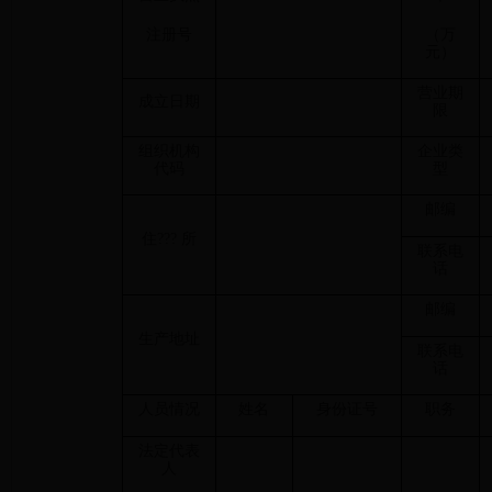
注册号
（万
元）
营业期
成立日期
限
组织机构
企业类
代码
型
邮编
住??? 所
联系电
话
邮编
生产地址
联系电
话
人员情况
姓名
身份证号
职务
法定代表
人