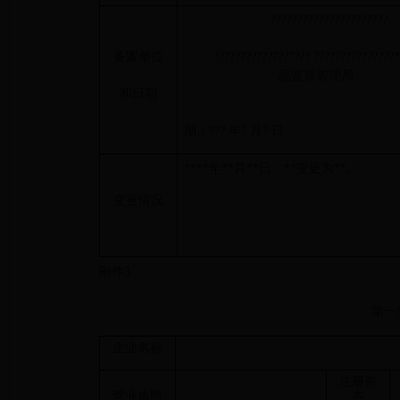
??????????????????????
备案单位
?????????????????? ????????????
品监督管理局
和日期
期：??? 年? 月? 日
****年**月**日，**变更为**。
变更情况
……
附件3
第一
企业名称
注册资
营业执照
本