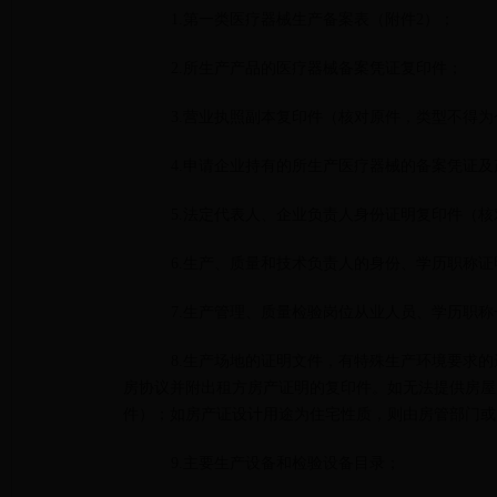
1.第一类医疗器械生产备案表（附件2）；
2.所生产产品的医疗器械备案凭证复印件；
3.营业执照副本复印件（核对原件，类型不得
4.申请企业持有的所生产医疗器械的备案凭证
5.法定代表人、企业负责人身份证明复印件（
6.生产、质量和技术负责人的身份、学历职称
7.生产管理、质量检验岗位从业人员、学历职称
8.生产场地的证明文件，有特殊生产环境要求
房协议并附出租方房产证明的复印件。如无法提供房屋
件）；如房产证设计用途为住宅性质，则由房管部门或
9.主要生产设备和检验设备目录；