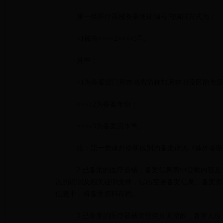
第一类医疗器械备案凭证编号的编排方式为：
×1械备××××2××××3号。
其中：
×1为备案部门所在地省简称加所在地设区的市
××××2为备案年份；
××××3为备案流水号。
注：第一类体外诊断试剂的备案详见《体外诊断
2.已备案的医疗器械，备案信息表中登载内容
况的说明及相关证明文件，提出变更备案信息。备案资
信息中，将备案资料存档。
3.已备案的医疗器械管理类别调整的，备案人