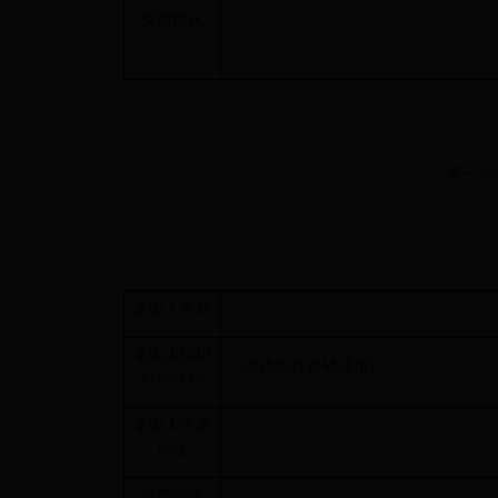
变更情况
……
?
第一类
?
备案人名称
备案人组织
（境内医疗器械适用）
机构代码
备案人注册
地址
生产地址