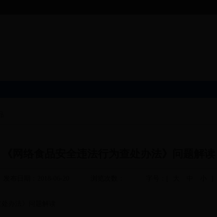
品
《网络食品安全违法行为查处办法》问题解读
发布日期：2018-06-20
浏览次数：
字号：[
大
中
小
]
查处办法》问题解读